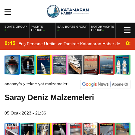
BOATS GROUP
YACHTS
SAIL BOATS GROUP
MOTORYACHTS
GROUP
GROUP
8:45
8:2
Eriş Pervane Üretim ve Tamirde Katamaran Haber’de
anasayfa
tekne yat malzemeleri
Saray Deniz Malzemeleri
05 Ocak 2023 - 21:36