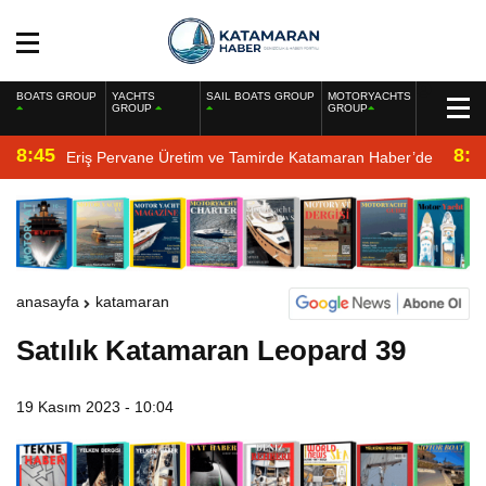
BOATS GROUP
YACHTS
SAIL BOATS GROUP
MOTORYACHTS
GROUP
GROUP
8:45
8:2
Eriş Pervane Üretim ve Tamirde Katamaran Haber’de
anasayfa
katamaran
Satılık Katamaran Leopard 39
19 Kasım 2023 - 10:04