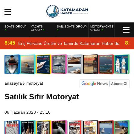
BOATS GROUP
YACHTS
SAIL BOATS GROUP
MOTORYACHTS
GROUP
GROUP
8:45
8:2
Eriş Pervane Üretim ve Tamirde Katamaran Haber’de
anasayfa
motoryat
Satılık Sıfır Motoryat
06 Haziran 2023 - 23:10