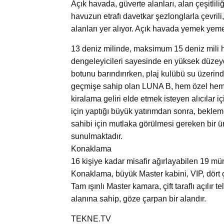
Açık havada, güverte alanları, alan çeşitlil
havuzun etrafı davetkar şezlonglarla çevrili
alanları yer alıyor. Açık havada yemek yem
13 deniz milinde, maksimum 15 deniz mili h
dengeleyicileri sayesinde en yüksek düzeyde
botunu barındırırken, plaj kulübü su üzerin
geçmişe sahip olan LUNA B, hem özel hem de
kiralama geliri elde etmek isteyen alıcılar i
için yaptığı büyük yatırımdan sonra, beklem
sahibi için mutlaka görülmesi gereken bir ü
sunulmaktadır.
Konaklama
16 kişiye kadar misafir ağırlayabilen 19 müret
Konaklama, büyük Master kabini, VIP, dört çift
Tam ışınlı Master kamara, çift taraflı açılır 
alanına sahip, göze çarpan bir alandır.
TEKNE.TV