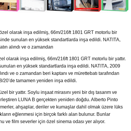
zel olarak inşa edilmiş, 66m/216ft 1801 GRT motorlu bir
sinde sunulan en yüksek standartlarda inşa edildi. NATITA,
atın alındı ​​ve o zamandan
l olarak inşa edilmiş, 66m/216ft 1801 GRT motorlu bir yattır.
sunulan en yüksek standartlarda inşa edildi. NATITA, 2009
alındı ​​ve o zamandan beri kaptanı ve mürettebatı tarafından
18/20’de tamamen yeniden inşa edildi.
el bir yattır. Soylu inşaat mirasını yeni bir dış tasarım ve
leştiren LUNA B gerçekten yeniden doğdu. Alberto Pinto
rmerler, ahşaplar, deriler ve kumaşlar dahil olmak üzere lüks
ların eğlenmesi için birçok farklı alan bulunur. Bunlar
 ve film severler için özel sinema odası yer alıyor.