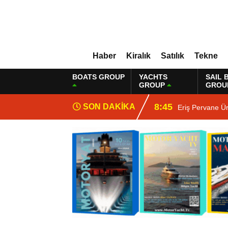
Haber
Kiralık
Satılık
Tekne
BOATS GROUP
YACHTS
SAIL 
GROUP
GROU
8:45
SON DAKİKA
Eriş Pervane Ü