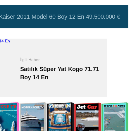
t Kaiser 2011 Model 60 Boy 12 En 49.500.000 €
İlgili Haber
Satilik Süper Yat Kogo 71.71
Boy 14 En