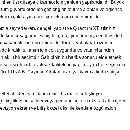
iğini en üst düzeye çıkarmak için yeniden yapılandırıldı. Büyük
, tüm güvertelerde ise şezlonglar, oturma alanları ve eğlence
ek için çok sayıda açık yemek alanı mükemmeldir.
ızla seyrederken, dengeli yapısı ve Quantum XT sıfır hız
 konfor sağlanır. Geniş bir garaj, yeniden inşa edilmiş dört
de yaşamak için mükemmeldir. Kiralık yat olarak uzun bir
 kiralık kullanım için çok uygundur ve yatırımlarından
çin akıllı bir seçimdir. Sahibinin bu harika sonucu elde etmek
e süresi olmadan yüksek kaliteli bir yapı arayan her seçici mal
rün. LUNA B, Cayman Adaları ticari yat kaydı altında satışa
tebatı, deneyimi birinci sınıf hizmetle birleştiriyor.
 kişilik ve misafirler veya personel için iki ekstra kabin içerir.
televizyon ekranı ve bitişik özel ofisi ile kendine özgü salon