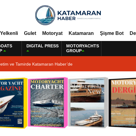
Yelkenli
Gulet
Motoryat
Katamaran
Şişme Bot
De
BOATS
DIGITAL PRESS
MOTORYACHTS
P
GROUP
retim ve Tamirde Katamaran Haber’de