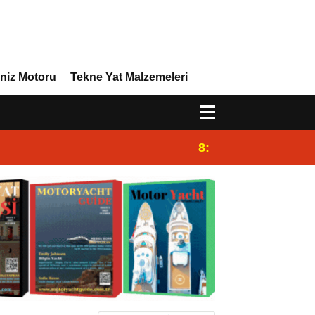
niz Motoru
Tekne Yat Malzemeleri
8:29
Efor Yacht Design