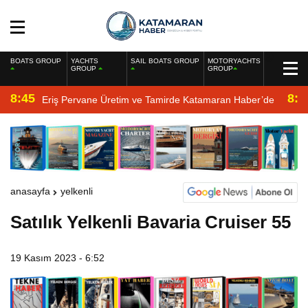
BOATS GROUP
YACHTS
SAIL BOATS GROUP
MOTORYACHTS
GROUP
GROUP
8:45
8:2
Eriş Pervane Üretim ve Tamirde Katamaran Haber’de
anasayfa
yelkenli
Satılık Yelkenli Bavaria Cruiser 55
19 Kasım 2023 - 6:52