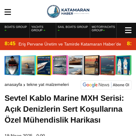
BOATS GROUP
YACHTS
SAIL BOATS GROUP
MOTORYACHTS
GROUP
GROUP
8:45
8:2
Eriş Pervane Üretim ve Tamirde Katamaran Haber’de
anasayfa
tekne yat malzemeleri
Sevtel Kablo Marine MXH Serisi:
Açık Denizlerin Sert Koşullarına
Özel Mühendislik Harikası
19 Nisan 2025 - 0:00