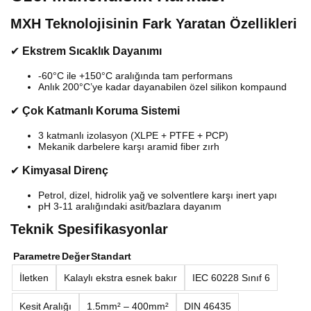
MXH Teknolojisinin Fark Yaratan Özellikleri
✔
Ekstrem Sıcaklık Dayanımı
-60°C ile +150°C aralığında tam performans
Anlık 200°C’ye kadar dayanabilen özel silikon kompaund
✔
Çok Katmanlı Koruma Sistemi
3 katmanlı izolasyon (XLPE + PTFE + PCP)
Mekanik darbelere karşı aramid fiber zırh
✔
Kimyasal Direnç
Petrol, dizel, hidrolik yağ ve solventlere karşı inert yapı
pH 3-11 aralığındaki asit/bazlara dayanım
Teknik Spesifikasyonlar
Parametre
Değer
Standart
İletken
Kalaylı ekstra esnek bakır
IEC 60228 Sınıf 6
Kesit Aralığı
1.5mm² – 400mm²
DIN 46435