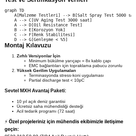
graph
 TD

    A
[Malzeme Testleri]
-->
 B
[Salt Spray Test 5000 saa
    A 
-->
 C
[UV Aging Test 3000 saat]
    A 
-->
 D
[Oil Resistance Test]
    B 
-->
 E
[Korozyon Yok]
    C 
-->
 F
[Renk Stabilitesi]
    D 
-->
 G
[Genleşme < %5]
Montaj Kılavuzu
Zırhlı Versiyonlar İçin
Minimum bükülme yarıçapı = 8x kablo çapı
EMC bağlantıları için topraklama pabucu zorunlu
Yüksek Gerilim Uygulamaları
Terminasyonda stress-koni uygulaması
Partial discharge test < 10pC
Sevtel MXH Avantaj Paketi:
10 yıl açık deniz garantisi
Ücretsiz saha mühendisliği desteği
Acil tedarik programı (72 saat)
⚡
Özel projeleriniz için mühendis ekibimizle iletişime
geçin: