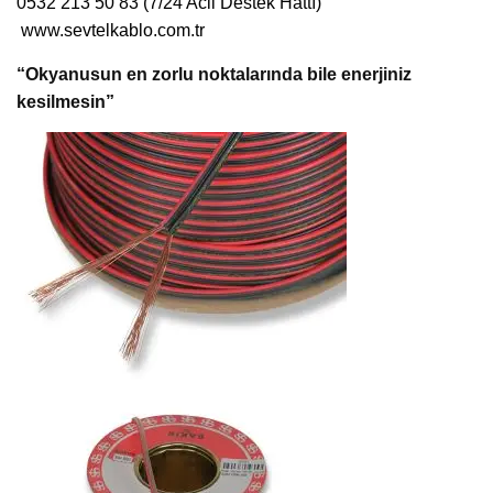
0532 213 50 83 (7/24 Acil Destek Hattı)
www.sevtelkablo.com.tr
“Okyanusun en zorlu noktalarında bile enerjiniz
kesilmesin”