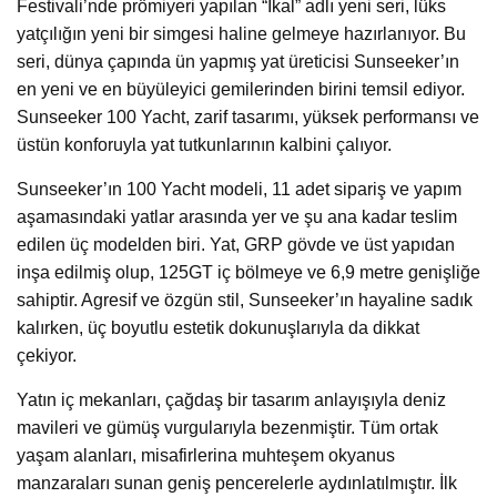
Festivali’nde prömiyeri yapılan “İkal” adlı yeni seri, lüks
yatçılığın yeni bir simgesi haline gelmeye hazırlanıyor. Bu
seri, dünya çapında ün yapmış yat üreticisi Sunseeker’ın
en yeni ve en büyüleyici gemilerinden birini temsil ediyor.
Sunseeker 100 Yacht, zarif tasarımı, yüksek performansı ve
üstün konforuyla yat tutkunlarının kalbini çalıyor.
Sunseeker’ın 100 Yacht modeli, 11 adet sipariş ve yapım
aşamasındaki yatlar arasında yer ve şu ana kadar teslim
edilen üç modelden biri. Yat, GRP gövde ve üst yapıdan
inşa edilmiş olup, 125GT iç bölmeye ve 6,9 ​​metre genişliğe
sahiptir. Agresif ve özgün stil, Sunseeker’ın hayaline sadık
kalırken, üç boyutlu estetik dokunuşlarıyla da dikkat
çekiyor.
Yatın iç mekanları, çağdaş bir tasarım anlayışıyla deniz
mavileri ve gümüş vurgularıyla bezenmiştir. Tüm ortak
yaşam alanları, misafirlerina muhteşem okyanus
manzaraları sunan geniş pencerelerle aydınlatılmıştır. İlk