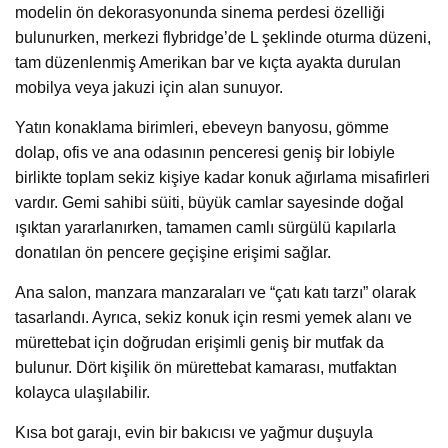
modelin ön dekorasyonunda sinema perdesi özelliği
bulunurken, merkezi flybridge’de L şeklinde oturma düzeni,
tam düzenlenmiş Amerikan bar ve kıçta ayakta durulan
mobilya veya jakuzi için alan sunuyor.
Yatın konaklama birimleri, ebeveyn banyosu, gömme
dolap, ofis ve ana odasının penceresi geniş bir lobiyle
birlikte toplam sekiz kişiye kadar konuk ağırlama misafirleri
vardır. Gemi sahibi süiti, büyük camlar sayesinde doğal
ışıktan yararlanırken, tamamen camlı sürgülü kapılarla
donatılan ön pencere geçişine erişimi sağlar.
Ana salon, manzara manzaraları ve “çatı katı tarzı” olarak
tasarlandı. Ayrıca, sekiz konuk için resmi yemek alanı ve
mürettebat için doğrudan erişimli geniş bir mutfak da
bulunur. Dört kişilik ön mürettebat kamarası, mutfaktan
kolayca ulaşılabilir.
Kısa bot garajı, evin bir bakıcısı ve yağmur duşuyla