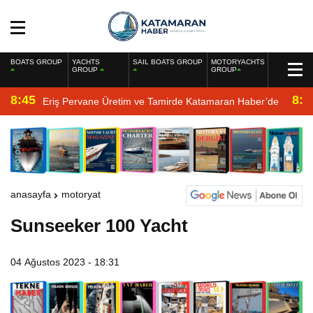
BOATS GROUP
YACHTS
SAIL BOATS GROUP
MOTORYACHTS
GROUP
GROUP
8:45
8:2
Eriş Pervane Üretim ve Tamirde Katamaran Haber’de
anasayfa
motoryat
Sunseeker 100 Yacht
04 Ağustos 2023 - 18:31