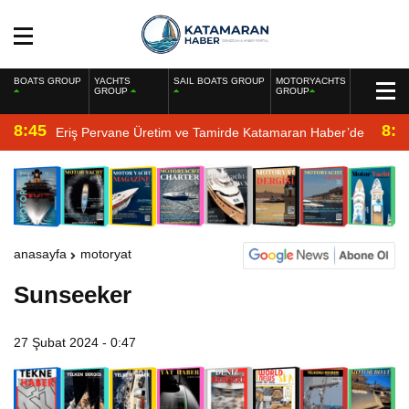
BOATS GROUP
YACHTS
SAIL BOATS GROUP
MOTORYACHTS
GROUP
GROUP
8:45
8:2
Eriş Pervane Üretim ve Tamirde Katamaran Haber’de
anasayfa
motoryat
Sunseeker
27 Şubat 2024 - 0:47