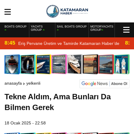
BOATS GROUP
YACHTS
SAIL BOATS GROUP
MOTORYACHTS
GROUP
GROUP
8:45
8:2
Eriş Pervane Üretim ve Tamirde Katamaran Haber’de
anasayfa
yelkenli
Tekne Aldım, Ama Bunları Da
Bilmen Gerek
18 Ocak 2025 - 22:58