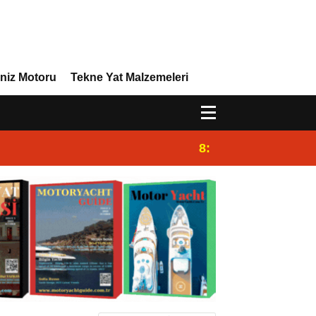
niz Motoru
Tekne Yat Malzemeleri
8:29
Efor Yacht Design