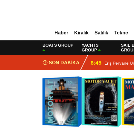
Haber
Kiralık
Satılık
Tekne
BOATS GROUP
YACHTS
SAIL 
GROUP
GROU
8:45
SON DAKİKA
Eriş Pervane Ü