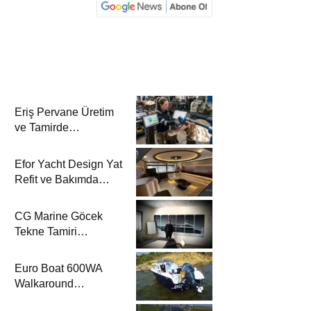
Eriş Pervane Üretim
ve Tamirde
Katamaran Haber’de
Efor Yacht Design Yat
Refit ve Bakımda
Katamaran Haber’de
CG Marine Göcek
Tekne Tamiri
Katamaran Haber’de
Euro Boat 600WA
Walkaround
Katamaran Haber’de