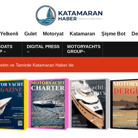
Yelkenli
Gulet
Motoryat
Katamaran
Şişme Bot
De
BOATS
DIGITAL PRESS
MOTORYACHTS
P
GROUP
retim ve Tamirde Katamaran Haber’de