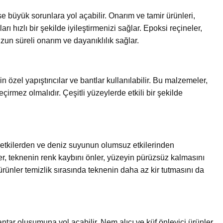
e büyük sorunlara yol açabilir. Onarım ve tamir ürünleri,
arı hızlı bir şekilde iyileştirmenizi sağlar. Epoksi reçineler,
uzun süreli onarım ve dayanıklılık sağlar.
 özel yapıştırıcılar ve bantlar kullanılabilir. Bu malzemeler,
irmez olmalıdır. Çeşitli yüzeylerde etkili bir şekilde
ı etkilerden ve deniz suyunun olumsuz etkilerinden
r, teknenin renk kaybını önler, yüzeyin pürüzsüz kalmasını
ürünler temizlik sırasında teknenin daha az kir tutmasını da
antar oluşumuna yol açabilir. Nem alıcı ve küf önleyici ürünler,