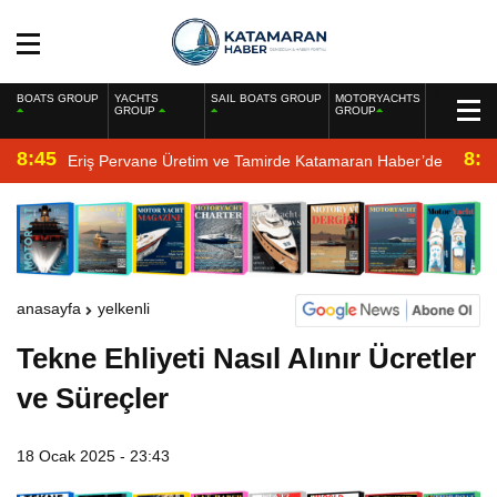
BOATS GROUP
YACHTS
SAIL BOATS GROUP
MOTORYACHTS
GROUP
GROUP
8:45
8:2
Eriş Pervane Üretim ve Tamirde Katamaran Haber’de
anasayfa
yelkenli
Tekne Ehliyeti Nasıl Alınır Ücretler
ve Süreçler
18 Ocak 2025 - 23:43