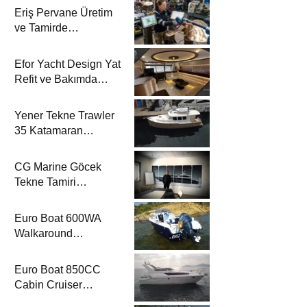
Eriş Pervane Üretim
ve Tamirde
Katamaran Haber’de
Efor Yacht Design Yat
Refit ve Bakımda
Katamaran Haber’de
Yener Tekne Trawler
35 Katamaran
Haber’de
CG Marine Göcek
Tekne Tamiri
Katamaran Haber’de
Euro Boat 600WA
Walkaround
Katamaran Haber’de
Euro Boat 850CC
Cabin Cruiser
Katamaran Haber’de