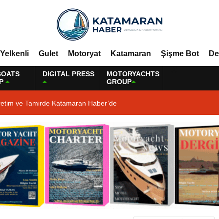
Yelkenli
Gulet
Motoryat
Katamaran
Şişme Bot
De
BOATS
DIGITAL PRESS
MOTORYACHTS
P
GROUP
retim ve Tamirde Katamaran Haber’de