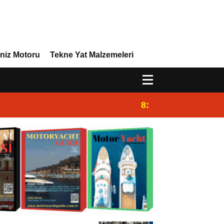
niz Motoru
Tekne Yat Malzemeleri
8:29
Efor Yacht Design