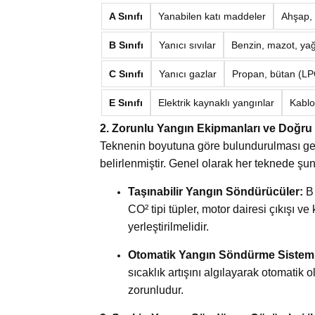
A Sınıfı
Yanabilen katı maddeler
Ahşap, 
B Sınıfı
Yanıcı sıvılar
Benzin, mazot, ya
C Sınıfı
Yanıcı gazlar
Propan, bütan (L
E Sınıfı
Elektrik kaynaklı yangınlar
Kablo
2. Zorunlu Yangın Ekipmanları ve Doğr
Teknenin boyutuna göre bulundurulması ger
belirlenmiştir. Genel olarak her teknede şun
Taşınabilir Yangın Söndürücüler:
B 
CO² tipi tüpler, motor dairesi çıkışı ve 
yerleştirilmelidir.
Otomatik Yangın Söndürme Sisteml
sıcaklık artışını algılayarak otomatik
zorunludur.