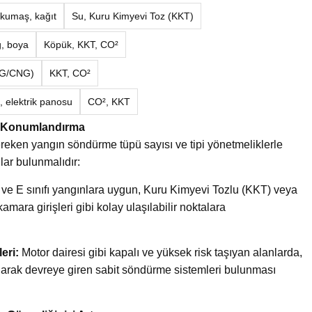
kumaş, kağıt
Su, Kuru Kimyevi Toz (KKT)
ğ, boya
Köpük, KKT, CO²
PG/CNG)
KKT, CO²
, elektrik panosu
CO², KKT
u Konumlandırma
eken yangın söndürme tüpü sayısı ve tipi yönetmeliklerle
lar bulunmalıdır:
ve E sınıfı yangınlara uygun, Kuru Kimyevi Tozlu (KKT) veya
kamara girişleri gibi kolay ulaşılabilir noktalara
eri:
Motor dairesi gibi kapalı ve yüksek risk taşıyan alanlarda,
 olarak devreye giren sabit söndürme sistemleri bulunması