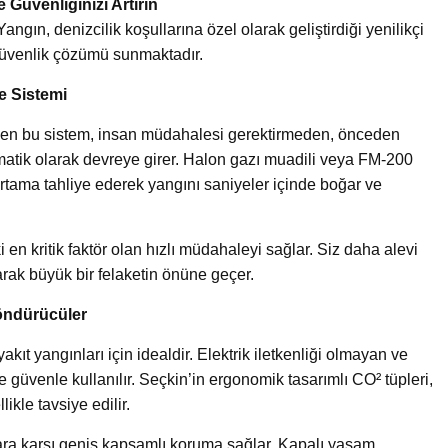
Güvenliğinizi Artırın
gın, denizcilik koşullarına özel olarak geliştirdiği yenilikçi
 güvenlik çözümü sunmaktadır.
e Sistemi
len bu sistem, insan müdahalesi gerektirmeden, önceden
omatik olarak devreye girer. Halon gazı muadili veya FM-200
ortama tahliye ederek yangını saniyeler içinde boğar ve
 en kritik faktör olan hızlı müdahaleyi sağlar. Siz daha alevi
arak büyük bir felaketin önüne geçer.
öndürücüler
yakıt yangınları için idealdir. Elektrik iletkenliği olmayan ve
güvenle kullanılır. Seçkin’in ergonomik tasarımlı CO² tüpleri,
ikle tavsiye edilir.
lara karşı geniş kapsamlı koruma sağlar. Kapalı yaşam