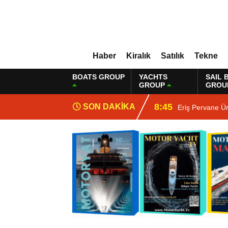
Haber
Kiralık
Satılık
Tekne
BOATS GROUP
YACHTS
SAIL 
GROUP
GROU
8:45
SON DAKİKA
Eriş Pervane Ü