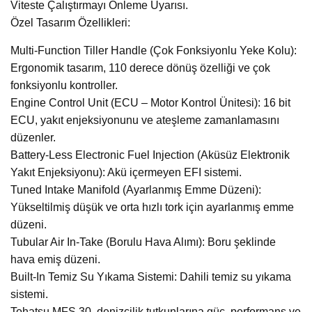
Viteste Çalıştırmayı Önleme Uyarısı.
Özel Tasarım Özellikleri:
Multi-Function Tiller Handle (Çok Fonksiyonlu Yeke Kolu):
Ergonomik tasarım, 110 derece dönüş özelliği ve çok
fonksiyonlu kontroller.
Engine Control Unit (ECU – Motor Kontrol Ünitesi): 16 bit
ECU, yakıt enjeksiyonunu ve ateşleme zamanlamasını
düzenler.
Battery-Less Electronic Fuel Injection (Aküsüz Elektronik
Yakıt Enjeksiyonu): Akü içermeyen EFI sistemi.
Tuned Intake Manifold (Ayarlanmış Emme Düzeni):
Yükseltilmiş düşük ve orta hızlı tork için ayarlanmış emme
düzeni.
Tubular Air In-Take (Borulu Hava Alımı): Boru şeklinde
hava emiş düzeni.
Built-In Temiz Su Yıkama Sistemi: Dahili temiz su yıkama
sistemi.
Tohatsu MFS 30, denizcilik tutkunlarına güç, performans ve