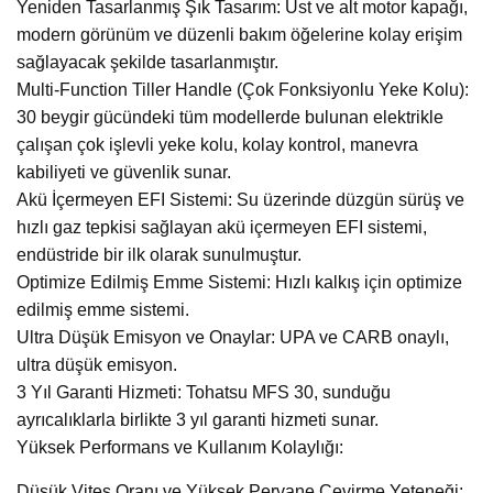
Yeniden Tasarlanmış Şık Tasarım: Üst ve alt motor kapağı,
modern görünüm ve düzenli bakım öğelerine kolay erişim
sağlayacak şekilde tasarlanmıştır.
Multi-Function Tiller Handle (Çok Fonksiyonlu Yeke Kolu):
30 beygir gücündeki tüm modellerde bulunan elektrikle
çalışan çok işlevli yeke kolu, kolay kontrol, manevra
kabiliyeti ve güvenlik sunar.
Akü İçermeyen EFI Sistemi: Su üzerinde düzgün sürüş ve
hızlı gaz tepkisi sağlayan akü içermeyen EFI sistemi,
endüstride bir ilk olarak sunulmuştur.
Optimize Edilmiş Emme Sistemi: Hızlı kalkış için optimize
edilmiş emme sistemi.
Ultra Düşük Emisyon ve Onaylar: UPA ve CARB onaylı,
ultra düşük emisyon.
3 Yıl Garanti Hizmeti: Tohatsu MFS 30, sunduğu
ayrıcalıklarla birlikte 3 yıl garanti hizmeti sunar.
Yüksek Performans ve Kullanım Kolaylığı:
Düşük Vites Oranı ve Yüksek Pervane Çevirme Yeteneği: