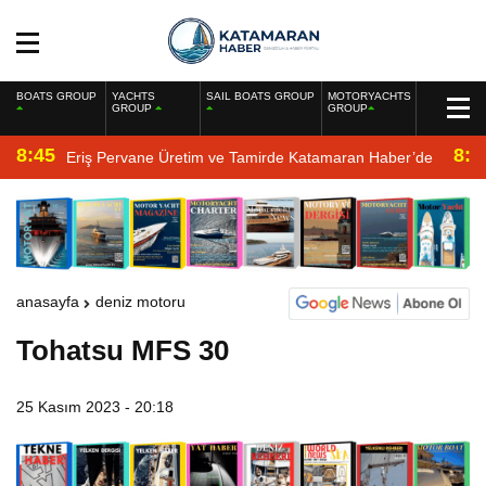
BOATS GROUP
YACHTS
SAIL BOATS GROUP
MOTORYACHTS
GROUP
GROUP
8:45
8:2
Eriş Pervane Üretim ve Tamirde Katamaran Haber’de
anasayfa
deniz motoru
Tohatsu MFS 30
25 Kasım 2023 - 20:18