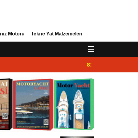
niz Motoru
Tekne Yat Malzemeleri
8:29
Efor Yacht Design