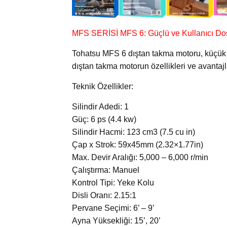
MFS SERİSİ MFS 6: Güçlü ve Kullanıcı Do
Tohatsu MFS 6 dıştan takma motoru, küçük te
dıştan takma motorun özellikleri ve avantajl
Teknik Özellikler:
Silindir Adedi: 1
Güç: 6 ps (4.4 kw)
Silindir Hacmi: 123 cm3 (7.5 cu in)
Çap x Strok: 59x45mm (2.32×1.77in)
Max. Devir Aralığı: 5,000 – 6,000 r/min
Çalıştırma: Manuel
Kontrol Tipi: Yeke Kolu
Disli Oranı: 2.15:1
Pervane Seçimi: 6’ – 9’
Ayna Yüksekliği: 15’, 20’