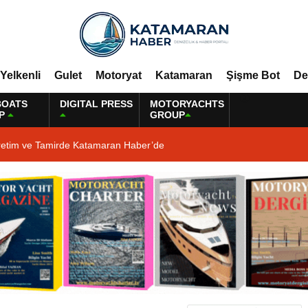
Yelkenli
Gulet
Motoryat
Katamaran
Şişme Bot
De
BOATS
DIGITAL PRESS
MOTORYACHTS
P
GROUP
retim ve Tamirde Katamaran Haber’de