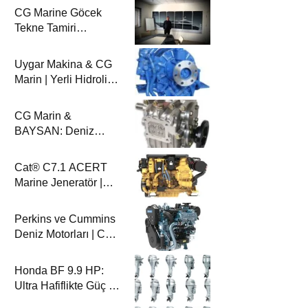
CG Marine Göcek
Tekne Tamiri
Katamaran Haber’de
Uygar Makina & CG
Marin | Yerli Hidrolik
Deniz Şanzımanları
ve Deniz Motorları
CG Marin &
BAYSAN: Deniz
Aktarma
Sistemlerinde
Cat® C7.1 ACERT
Güvenilir Ortaklık
Marine Jeneratör |
100-200 ekW | CG
Marin
Perkins ve Cummins
Deniz Motorları | CG
Marin ile Güçlü ve
Güvenilir Performans
Honda BF 9.9 HP:
Ultra Hafiflikte Güç ve
Güvenilirlik