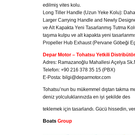
edilmiş vites kolu.
Long Tiller Handle (Uzun Yeke Kolu): Daha k
Larger Carrying Handle and Newly Design
ve Alt Kapakta Yeni Tasarlanmış Tutma Kolu
taşıma kulpu ve alt kapakta yeni tasarlanmı
Propeller Hub Exhaust (Pervane Göbeği Egz
Depar Motor – Tohatsu Yetkili Distribütö
Adres: Ramazanoğlu Mahallesi Açelya Sk.No
Telefon: +90 216 378 35 15 (PBX)
E-Posta: bilgi@deparmotor.com
Tohatsu’nun bu mükemmel dıştan takma motoru
deniz yolculuklarınızda en iyi şekilde des
teklemek için tasarlandı. Gücü hissedin, ver
Boats
Group