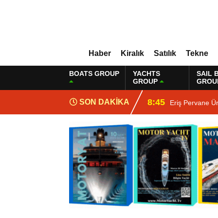
Haber
Kiralık
Satılık
Tekne
BOATS GROUP
YACHTS
SAIL 
GROUP
GROU
8:45
SON DAKİKA
Eriş Pervane Ü