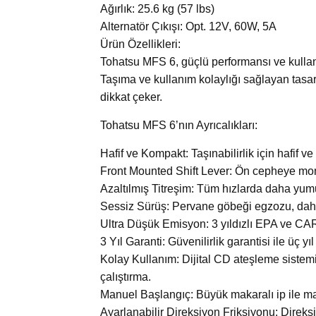
Ağırlık: 25.6 kg (57 lbs)
Alternatör Çıkışı: Opt. 12V, 60W, 5A
Ürün Özellikleri:
Tohatsu MFS 6, güçlü performansı ve kullanı
Taşıma ve kullanım kolaylığı sağlayan tasarım
dikkat çeker.
Tohatsu MFS 6’nın Ayrıcalıkları:
Hafif ve Kompakt: Taşınabilirlik için hafif v
Front Mounted Shift Lever: Ön cepheye monte
Azaltılmış Titreşim: Tüm hızlarda daha yumuş
Sessiz Sürüş: Pervane göbeği egzozu, daha 
Ultra Düşük Emisyon: 3 yıldızlı EPA ve CA
3 Yıl Garanti: Güvenilirlik garantisi ile üç 
Kolay Kullanım: Dijital CD ateşleme sistemi,
çalıştırma.
Manuel Başlangıç: Büyük makaralı ip ile m
Ayarlanabilir Direksiyon Friksiyonu: Direks