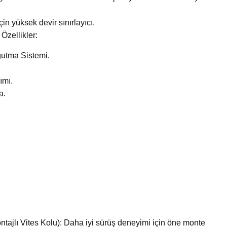
in yüksek devir sınırlayıcı.
 Özellikler:
ğutma Sistemi.
ımı.
a.
ajlı Vites Kolu): Daha iyi sürüş deneyimi için öne monte