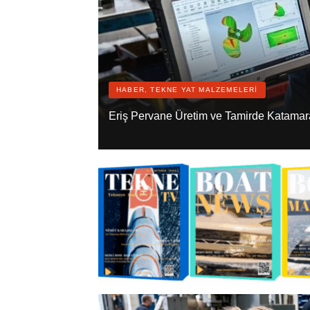
HABER, TEKNE YAT MALZEMELERI
Eriş Pervane Üretim ve Tamirde Katama