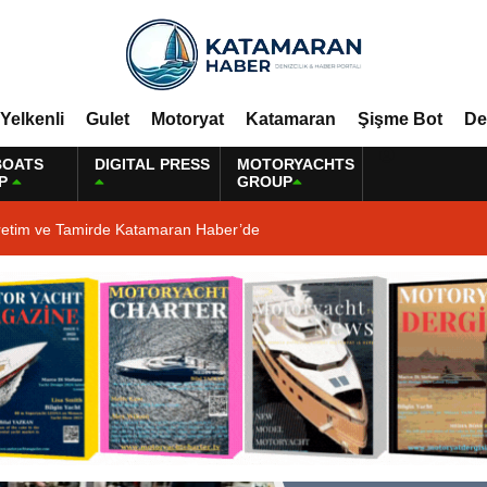
Yelkenli
Gulet
Motoryat
Katamaran
Şişme Bot
De
BOATS
DIGITAL PRESS
MOTORYACHTS
P
GROUP
retim ve Tamirde Katamaran Haber’de