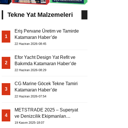
Tekne Yat Malzemeleri
Eriş Pervane Üretim ve Tamirde
1
Katamaran Haber’de
22 Haziran 2026-08:45
Efor Yacht Design Yat Refit ve
2
Bakımda Katamaran Haber’de
22 Haziran 2026-08:29
CG Marine Göcek Tekne Tamiri
3
Katamaran Haber’de
22 Haziran 2026-07:54
METSTRADE 2025 – Superyat
4
ve Denizcilik Ekipmanları
Ekonomik Raporu
19 Kasım 2025-18:07