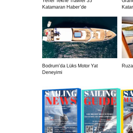
Yener Tekne Trawler 35
Gran
Katamaran Haber’de
Kata
Bodrum’da Lüks Motor Yat
Ruza
Deneyimi