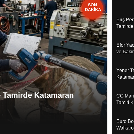
FLAŞ
SON
DAKİKA
HABER
Eriş Pe
Tamirde
Haber’d
Efor Yac
ve Bakı
Haber’d
Yener T
Katamar
e Tamirde Katamaran
Efor
CG Mari
Kata
Tamiri 
Euro B
Walkaro