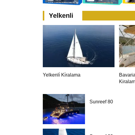
Yelkenli
Yelkenli̇ Ki̇ralama
Bavari
Kiralam
Yelkenl
Sunreef 80