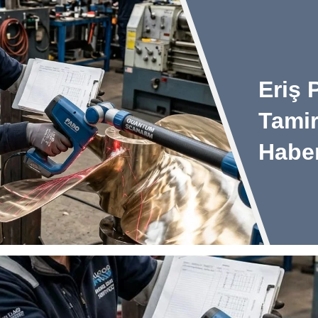
Eriş 
Tami
Habe