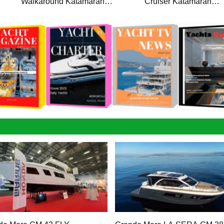
Walkaround Katamaran
Cruiser Katamaran
Haber’de
Haber’de
Yener T
Katamar
Euro B
Walkaro
Haber’d
Euro Bo
Cruiser
Euro Bo
Console
Haber’d
Grande 
Katamar