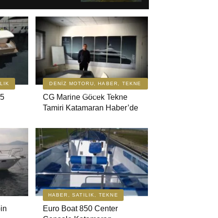
e
da Lüks Motor Yat
mi
6 Katamaran
LIK
DENIZ MOTORU, HABER, TEKNE
YAT MALZEMELERI
35
CG Marine Göcek Tekne
Tamiri Katamaran Haber’de
 Cruiser 45
rde Kiralama |
 & Göcek Yelkenli
 1 Trawler
HABER, SATILIK, TEKNE
ulet
in
Euro Boat 850 Center