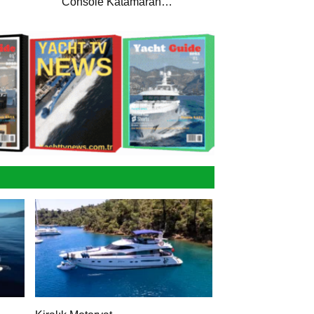
Console Katamaran
Haber’de
ekne Trawler 35
an Haber’de
oat 600WA
und Katamaran
e
at 850CC Cabin
 Katamaran Haber’de
at 850 Center
 Katamaran
e
Mare GM 42 FLY
an Haber’de