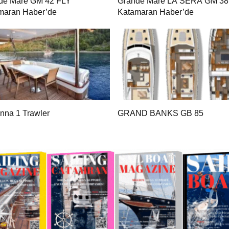
de Mare GM 42 FLY
Grande Mare LA SERA GM 38
maran Haber’de
Katamaran Haber’de
nna 1 Trawler
GRAND BANKS GB 85