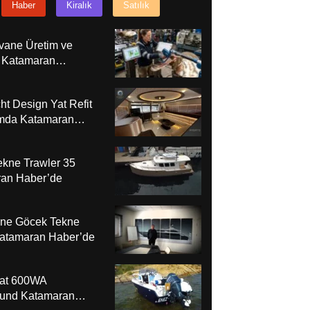
Haber
Kiralık
Satılık
rvane Üretim ve
 Katamaran
e
ht Design Yat Refit
mda Katamaran
e
ekne Trawler 35
an Haber’de
 Yacht Design Yat Refit ve Bakımda
ne Göcek Tekne
maran Haber’de
Katamaran Haber’de
oat 600WA
und Katamaran