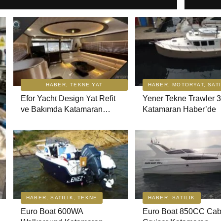
Haber’d
Bodrum’
Deneyi
Bali 4.
HABER, TEKNE YAT
HABER, MOTORYAT, SATI
MALZEMELERI
Efor Yacht Design Yat Refit
Yener Tekne Trawler 
ve Bakımda Katamaran
Katamaran Haber’de
Bavaria
Haber’de
Avantga
Fethiye
Ruzanna
HABER, SATILIK, TEKNE
HABER, SATILIK
Bernis G
Euro Boat 600WA
Euro Boat 850CC Cab