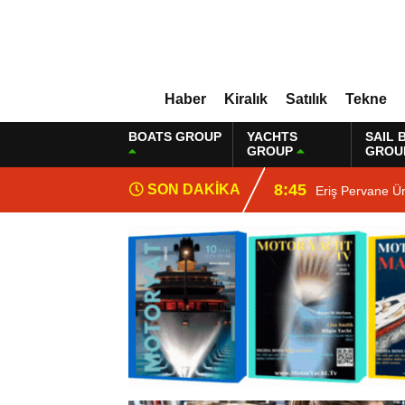
Haber
Kiralık
Satılık
Tekne
BOATS GROUP
YACHTS
SAIL 
GROUP
GROU
8:45
SON DAKİKA
Eriş Pervane Ü