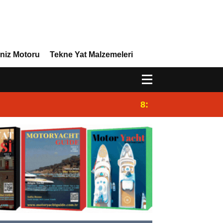
niz Motoru
Tekne Yat Malzemeleri
8:29
Efor Yacht Design