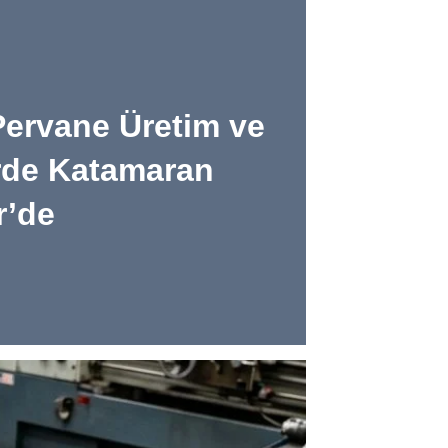
Pervane Üretim ve
rde Katamaran
r’de