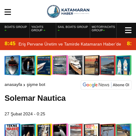
BOATS GROUP
YACHTS
SAIL BOATS GROUP
MOTORYACHTS
GROUP
GROUP
8:45
8:2
Eriş Pervane Üretim ve Tamirde Katamaran Haber’de
anasayfa
şişme bot
Solemar Nautica
27 Şubat 2024 - 0:25